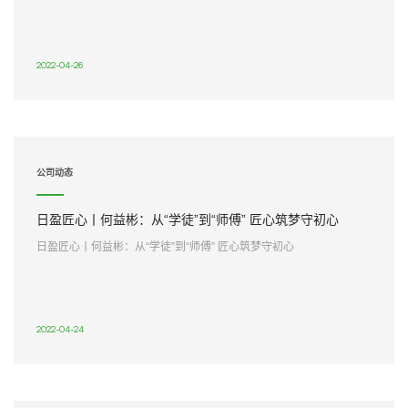
2022-04-26
公司动态
日盈匠心丨何益彬：从“学徒”到“师傅” 匠心筑梦守初心
日盈匠心丨何益彬：从“学徒”到“师傅” 匠心筑梦守初心
2022-04-24