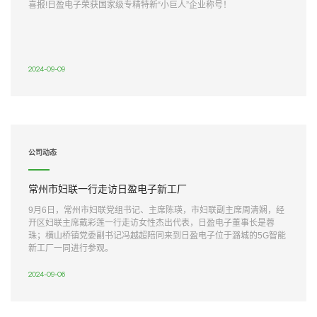
喜报!日盈电子荣获国家级专精特新“小巨人”企业称号！
2024-09-09
公司动态
常州市妇联一行走访日盈电子新工厂
9月6日，常州市妇联党组书记、主席陈瑛，市妇联副主席周清娴，经
开区妇联主席戴彩莲一行走访女性杰出代表，日盈电子董事长是蓉
珠；横山桥镇党委副书记冯越超陪同来到日盈电子位于潞城的5G智能
新工厂一同进行参观。
2024-09-06